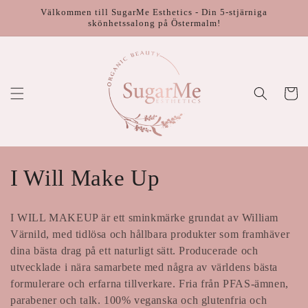
vidare
Välkommen till SugarMe Esthetics - Din 5-stjärniga
till
skönhetssalong på Östermalm!
innehåll
Varukor
P
I Will Make Up
r
I WILL MAKEUP är ett sminkmärke grundat av William
o
Värnild, med tidlösa och hållbara produkter som framhäver
dina bästa drag på ett naturligt sätt. Producerade och
d
utvecklade i nära samarbete med några av världens bästa
formulerare och erfarna tillverkare. Fria från PFAS-ämnen,
u
parabener och talk. 100% veganska och glutenfria och