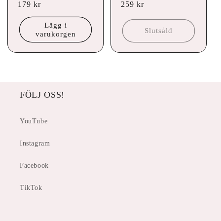
Ordinarie
179 kr
Ordinarie
259 kr
pris
pris
Lägg i
Slutsåld
varukorgen
FÖLJ OSS!
YouTube
Instagram
Facebook
TikTok