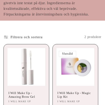
k
givetvis inte testat på djur. Ingredienserna är
kvalitetssäkrade, effektiva och väl beprövade.
t
Förpackningarna är återvinningsbara och hygieniska.
s
e
Filtrera och sortera
2 produkter
r
i
Slutsåld
e
:
I Will Make Up -
I Will Make Up - Magic
Amazing Brow Gel
Lip Kit
Säljare:
I WILL MAKE UP
Säljare:
I WILL MAKE UP